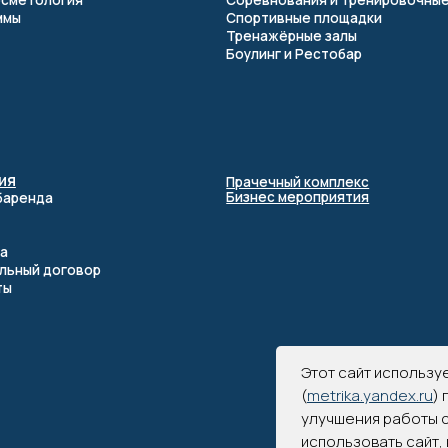
Прачечный комплекс
Бизнес мероприятия
оговор
©
Этот сайт использу
(
metrika.yandex.ru
)
улучшения работы с
использовать сайт,