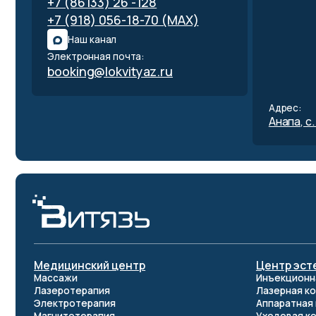
Адрес:
Анапа, с. Витяз
Медицинский центр
Центр эстетичес
Массажи
Инъекционная косм
Лазеротерапия
Лазерная косметол
Электротерапия
Аппаратная космет
Магнитотерапия
Уходовая косметол
Бальнеотерапия
СПА‑программы
Воздушная среда