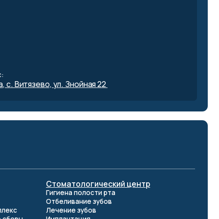
 ул. Знойная 22
томатологический центр
игиена полости рта
тбеливание зубов
ечение зубов
мплантация
еставрация зубов
ртодонтия
даление зубов
ародонтология