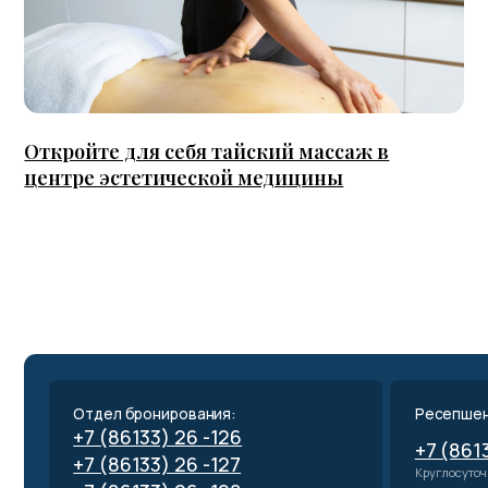
Откройте для себя тайский массаж в
Спо
центре эстетической медицины
Отдел бронирования:
Ресепшен ЛОК Ви
+7 (86133) 26 -126
+7 (86133) 26
+7 (86133) 26 -127
Круглосуточно
+7 (86133) 26 -128
+7 (918) 056-18-70 (МАХ)
Наш канал
Электронная почта:
booking@lokvityaz.ru