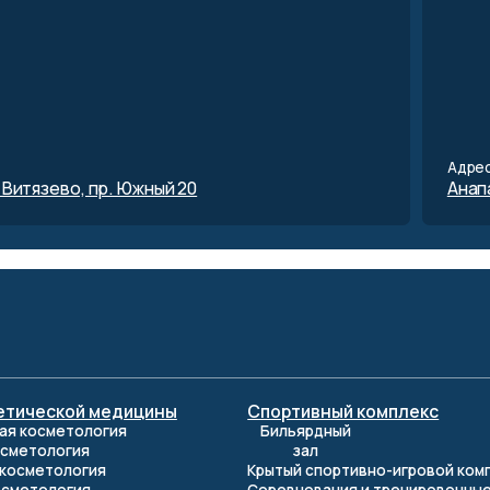
Адрес:
ево, пр. Южный 20
Анапа, с. Витязево,
кой медицины
Спортивный комплекс
С
етология
Бильярдный
Г
огия
зал
О
ология
Крытый спортивно-игровой комплекс
Л
огия
Соревнования и тренировочные сборы
И
Спортивные площадки
Р
Тренажёрные залы
О
Боулинг и Рестобар
У
П