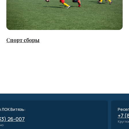
рт сборы
Week -end
тязь:
Ресепшен Курортная 
+7 (86133) 26-00
-007
Круглосуточно