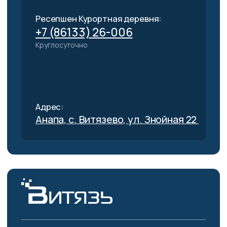
Инъекционная косметология
Лазерная косметология
Аппаратная косметология
Уходовая косметология
СПА‑программы
Спортивный комплекс
Бильярдный
зал
Крытый спортивно-игровой комплекс
Соревнования и тренировочные сборы
Спортивные площадки
Тренажёрные залы
Боулинг и Рестобар
Стоматологический центр
Гигиена полости рта
Отбеливание зубов
Лечение зубов
Имплантация
Реставрация зубов
Ортодонтия
Удаление зубов
Пародонтология