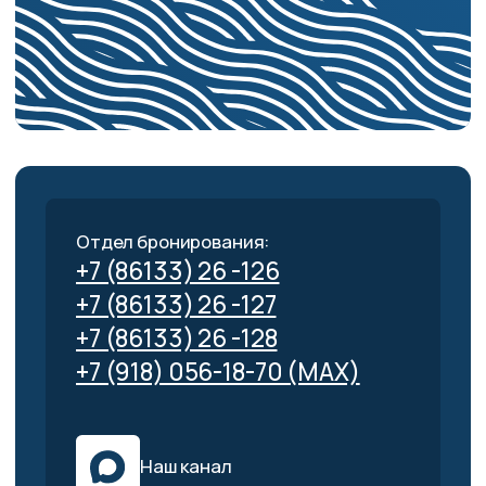
Наш канал
Электронная почта:
booking@lokvityaz.ru
Ресепшен ЛОК Витязь:
+7 (86133) 26-007
Круглосуточно
Адрес:
Анапа, с. Витязево, пр. Южный 20
Ресепшен Курортная деревня:
+7 (86133) 26-006
Круглосуточно