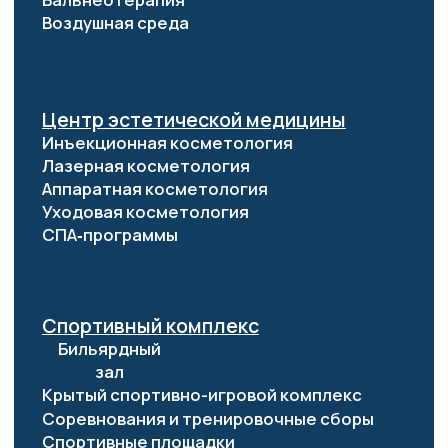
Стоматологический центр
Гигиена полости рта
Отбеливание зубов
Лечение зубов
Имплантация
Реставрация зубов
Ортодонтия
Удаление зубов
Пародонтология
Прачечный комплекс
Бизнес мероприятия
Правовая информация
Договор публичной оферты
Согласие на обработку перс. данных
Политика конфиденциальности
Правила бронирования
Информация