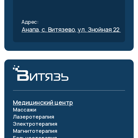
Лазеротерапия
Электротерапия
Магнитотерапия
Бальнеотерапия
Воздушная среда
Центр эстетической медицины
Инъекционная косметология
Лазерная косметология
Аппаратная косметология
Уходовая косметология
СПА‑программы
Спортивный комплекс
Бильярдный
зал
Крытый спортивно-игровой комплекс
Соревнования и тренировочные сборы
Спортивные площадки
Тренажёрные залы
Боулинг и Рестобар