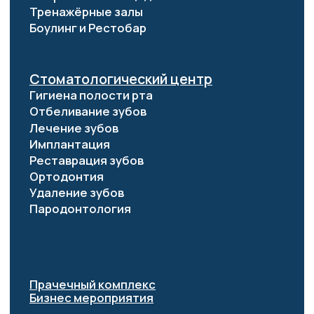
Аренда и субаренда
Вакансии
Закупки
Охрана труда
Предварительный договор
Прейскуранты
ООО «Лечебно-оздоровительный комплекс
«Витязь»
ИНН 2301088612
ОГРН 1152301000961
© 2026 Все права защищены